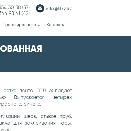
 354 30 38
(37)
info@litkz.kz
 344 98 41
(42)
Проектирование
Контакты
РОВАННАЯ
 сетке лента ТПЛ обладает
ью. Выпускается четырех
красного, синего.
тизации швов, стыков труб,
акже для заклеивания тары,
и пр.