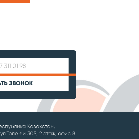
АТЬ ЗВОНОК
Республика Казахстан,
 ул.Толе би 305, 2 этаж, офис 8