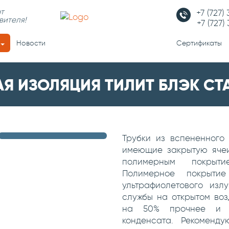
т
+7 (727)
вителя!
+7 (727)
Новости
Сертификаты
АЯ ИЗОЛЯЦИЯ ТИЛИТ БЛЭК СТ
Трубки из вспененного 
имеющие закрытую ячеи
полимерным покрыти
Полимерное покрыти
ультрафиолетового изл
службы на открытом воз
на 50% прочнее и п
конденсата. Рекоменд