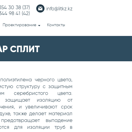
 354 30 38
(37)
info@litkz.kz
 344 98 41
(42)
Проектирование
Контакты
АР СПЛИТ
полиэтилена черного цвета,
стую структуру с защитным
ем серебристого цвета.
е защищает изоляцию от
учения, и увеличивают срок
духе, также делает материал
редотвращает выпадение
уются для изоляции труб в