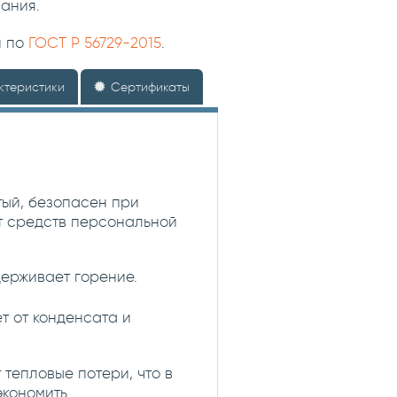
ания.
н по
ГОСТ Р 56729-2015
.
ктеристики
Сертификаты
тый, безопасен при
ет средств персональной
ерживает горение.
 от конденсата и
тепловые потери, что в
экономить.