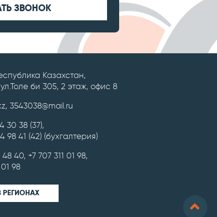
АТЬ ЗВОНОК
Республика Казахстан,
 ул.Толе би 305, 2 этаж, офис 8
kz
,
3543038@mail.ru
54 30 38 (37)
,
44 98 41 (42)
(бухгалтерия)
5 48 40
,
+7 707 311 01 98
,
 01 98
В РЕГИОНАХ