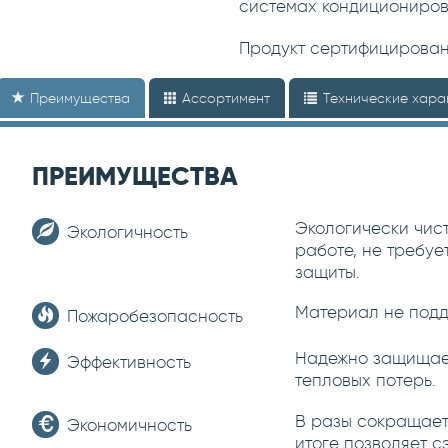
системах кондициониров
Продукт сертифицирова
Преимущества
Ассортимент
Технические хара
ПРЕИМУЩЕСТВА
Экологически чис
Экологичность
работе, не требу
защиты.
Материал не подд
Пожаробезопасность
Надежно защищает
Эффективность
тепловых потерь.
В разы сокращает 
Экономичность
итоге позволяет с